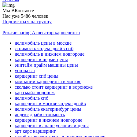
Мы ВКонтакте
Нас уже 5486 человек
Подписаться на группу
Pro-carsharing
Агрегатор каршеринга
делимобиль цены в москве
стоимость яндекс драйв спб
делимобиль в нижнем новгороде
каршеринг в перми цены
энитайм прайм машины цены
vorona car
каршеринг спб цены
компании каршеринга в москве
сколько стоит каршеринг в воронеже
кар смайл воронеж
делимобиль спб
каршеринг в москве яндекс драйв
делимобиль екатеринбург цены
яндекс драйв стоимость
каршеринг в нижнем новгороде
каршеринг в анапе условия и цены
арт карс каршеринг
какой каршеринг есть в нижнем новгороде