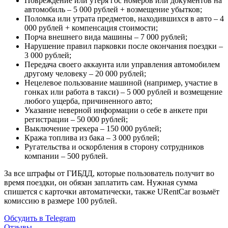
Повреждение или утеря гос номеров или документов на
автомобиль – 5 000 рублей + возмещение убытков;
Поломка или утрата предметов, находившихся в авто – 4
000 рублей + компенсация стоимости;
Порча внешнего вида машины – 7 000 рублей;
Нарушение правил парковки после окончания поездки –
3 000 рублей;
Передача своего аккаунта или управления автомобилем
другому человеку – 20 000 рублей;
Нецелевое пользование машиной (например, участие в
гонках или работа в такси) – 5 000 рублей и возмещение
любого ущерба, причиненного авто;
Указание неверной информации о себе в анкете при
регистрации – 50 000 рублей;
Выключение трекера – 150 000 рублей;
Кража топлива из бака – 3 000 рублей;
Ругательства и оскорбления в сторону сотрудников
компании – 500 рублей.
За все штрафы от ГИБДД, которые пользователь получит во
время поездки, он обязан заплатить сам. Нужная сумма
спишется с карточки автоматически, также URentCar возьмёт
комиссию в размере 100 рублей.
Обсудить в Telegram
Отзывы