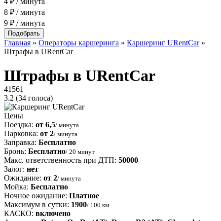
4 ₽ / минута
8 ₽ / минута
9 ₽ / минута
Главная
»
Операторы каршеринга
»
Каршеринг URentCar
»
Штрафы в URentCar
Штрафы в URentCar
41561
3.2
(34 голоса)
Цены
Поездка:
от 6,5
/ минута
Парковка:
от 2
/ минута
Заправка:
Бесплатно
Бронь:
Бесплатно
/ 20 минут
Макс. ответственность при ДТП:
50000
Залог:
нет
Ожидание:
от 2
/ минута
Мойка:
Бесплатно
Ночное ожидание:
Платное
Максимум в сутки:
1900
/ 100 км
КАСКО:
включено