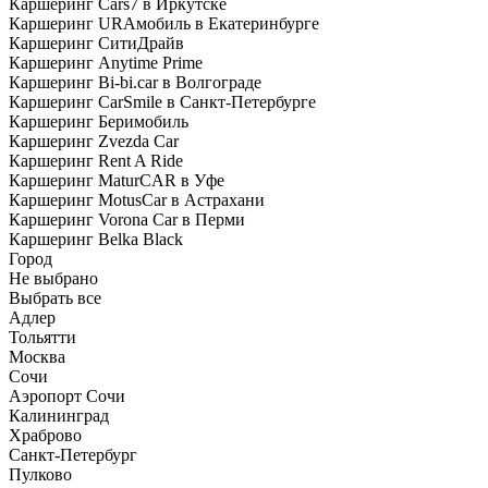
Каршеринг Cars7 в Иркутске
Каршеринг URAмобиль в Екатеринбурге
Каршеринг СитиДрайв
Каршеринг Anytime Prime
Каршеринг Bi-bi.car в Волгограде
Каршеринг CarSmile в Санкт-Петербурге
Каршеринг Беримобиль
Каршеринг Zvezda Car
Каршеринг Rent A Ride
Каршеринг MaturCAR в Уфе
Каршеринг MotusCar в Астрахани
Каршеринг Vorona Car в Перми
Каршеринг Belka Black
Город
Не выбрано
Выбрать все
Адлер
Тольятти
Москва
Сочи
Аэропорт Сочи
Калининград
Храброво
Санкт-Петербург
Пулково