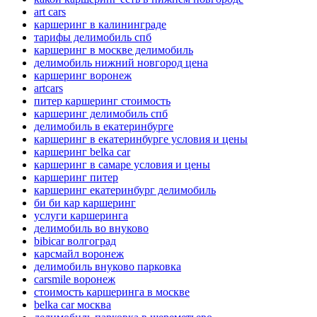
art cars
каршеринг в калининграде
тарифы делимобиль спб
каршеринг в москве делимобиль
делимобиль нижний новгород цена
каршеринг воронеж
artcars
питер каршеринг стоимость
каршеринг делимобиль спб
делимобиль в екатеринбурге
каршеринг в екатеринбурге условия и цены
каршеринг belka car
каршеринг в самаре условия и цены
каршеринг питер
каршеринг екатеринбург делимобиль
би би кар каршеринг
услуги каршеринга
делимобиль во внуково
bibicar волгоград
карсмайл воронеж
делимобиль внуково парковка
carsmile воронеж
стоимость каршеринга в москве
belka car москва