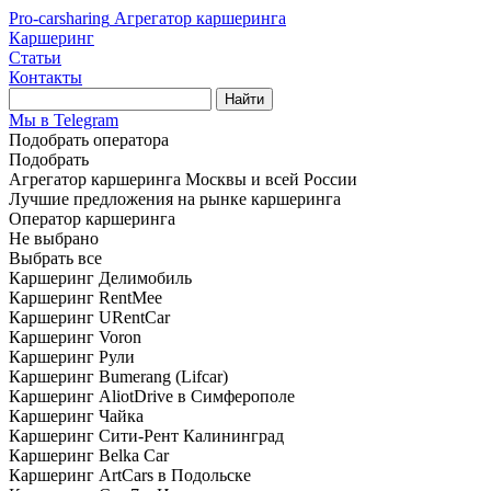
Pro-carsharing
Агрегатор каршеринга
Каршеринг
Статьи
Контакты
Найти
Мы в Telegram
Подобрать оператора
Подобрать
Агрегатор каршеринга Москвы и всей России
Лучшие предложения на рынке каршеринга
Оператор каршеринга
Не выбрано
Выбрать все
Каршеринг Делимобиль
Каршеринг RentMee
Каршеринг URentCar
Каршеринг Voron
Каршеринг Рули
Каршеринг Bumerang (Lifcar)
Каршеринг AliotDrive в Симферополе
Каршеринг Чайка
Каршеринг Сити-Рент Калининград
Каршеринг Belka Car
Каршеринг ArtCars в Подольске