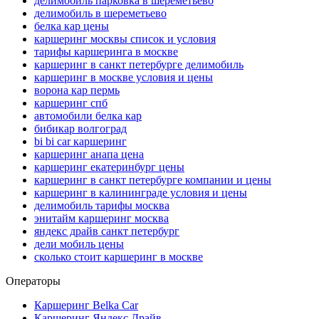
делимобиль парковка в шереметьево
делимобиль в шереметьево
белка кар цены
каршеринг москвы список и условия
тарифы каршеринга в москве
каршеринг в санкт петербурге делимобиль
каршеринг в москве условия и цены
ворона кар пермь
каршеринг спб
автомобили белка кар
бибикар волгоград
bi bi car каршеринг
каршеринг анапа цена
каршеринг екатеринбург цены
каршеринг в санкт петербурге компании и цены
каршеринг в калининграде условия и цены
делимобиль тарифы москва
энитайм каршеринг москва
яндекс драйв санкт петербург
дели мобиль цены
сколько стоит каршеринг в москве
Операторы
Каршеринг Belka Car
Каршеринг Яндекс.Драйв