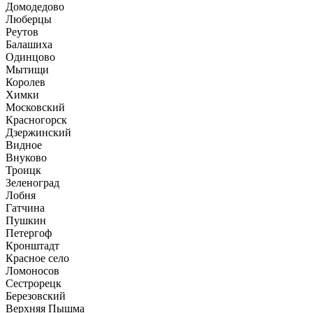
Домодедово
Люберцы
Реутов
Балашиха
Одинцово
Мытищи
Королев
Химки
Московский
Красногорск
Дзержинский
Видное
Внуково
Троицк
Зеленоград
Лобня
Гатчина
Пушкин
Петергоф
Кронштадт
Красное село
Ломоносов
Сестрорецк
Березовский
Верхняя Пышма