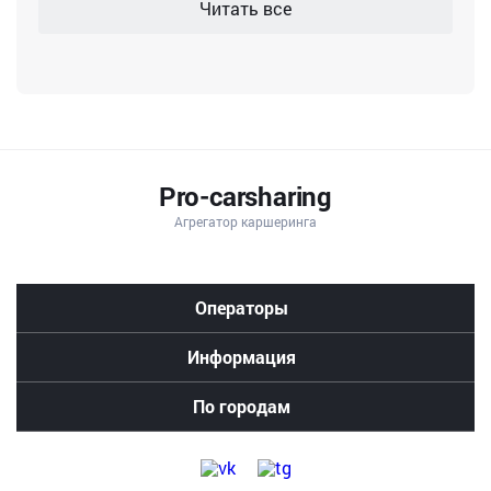
Читать все
Pro-carsharing
Агрегатор каршеринга
делимобиль
цены
в
Операторы
москве
стоимость
яндекс
Информация
драйв
спб
делимобиль
По городам
в
нижнем
новгороде
каршеринг
в