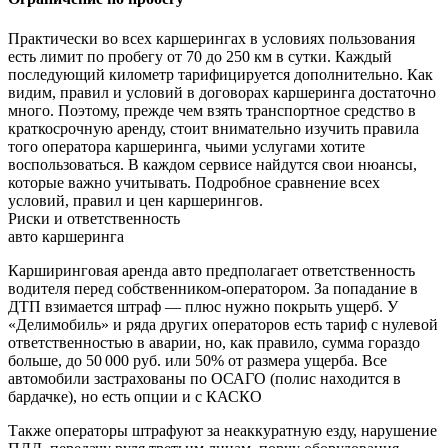
Практически во всех каршерингах в условиях пользования
есть лимит по пробегу от 70 до 250 км в сутки. Каждый
последующий километр тарифицируется дополнительно. Как
видим, правил и условий в договорах каршеринга достаточно
много. Поэтому, прежде чем взять транспортное средство в
краткосрочную аренду, стоит внимательно изучить правила
того оператора каршеринга, чьими услугами хотите
воспользоваться. В каждом сервисе найдутся свои нюансы,
которые важно учитывать. Подробное сравнение всех
условий, правил и цен каршерингов.
Риски и ответственность
авто каршеринга
Карширинговая аренда авто предполагает ответственность
водителя перед собственником-оператором. За попадание в
ДТП взимается штраф — плюс нужно покрыть ущерб. У
«Делимобиль» и ряда других операторов есть тариф с нулевой
ответственностью в аварии, но, как правило, сумма гораздо
больше, до 50 000 руб. или 50% от размера ущерба. Все
автомобили застрахованы по ОСАГО (полис находится в
бардачке), но есть опции и с КАСКО
Также операторы штрафуют за неаккуратную езду, нарушение