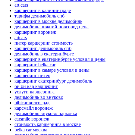
art cars
каршеринг в калининграде
тарифы делимобиль спб
каршеринг в москве делимобиль
делимобиль нижний новгород цена
каршеринг воронеж
artcars
питер каршеринг стоимость
каршеринг делимобиль спб
делимобиль в екатеринбурге
каршеринг в екатеринбурге условия и цены
каршеринг belka car
каршеринг в самаре условия и цены
каршеринг питер
каршеринг екатеринбург делимобиль
би би кар каршеринг
услуги каршеринга
делимобиль во внуково
bibicar волгоград
карсмайл воронеж
делимобиль внуково парковка
carsmile воронеж
стоимость каршеринга в москве
belka car москва