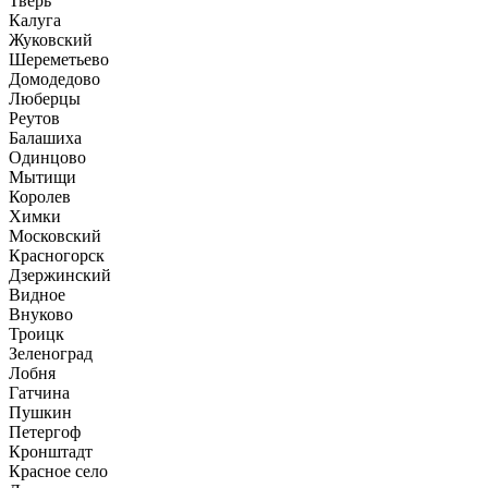
Тверь
Калуга
Жуковский
Шереметьево
Домодедово
Люберцы
Реутов
Балашиха
Одинцово
Мытищи
Королев
Химки
Московский
Красногорск
Дзержинский
Видное
Внуково
Троицк
Зеленоград
Лобня
Гатчина
Пушкин
Петергоф
Кронштадт
Красное село