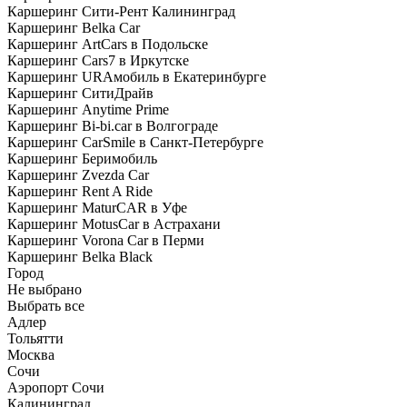
Каршеринг Сити-Рент Калининград
Каршеринг Belka Car
Каршеринг ArtCars в Подольске
Каршеринг Cars7 в Иркутске
Каршеринг URAмобиль в Екатеринбурге
Каршеринг СитиДрайв
Каршеринг Anytime Prime
Каршеринг Bi-bi.car в Волгограде
Каршеринг CarSmile в Санкт-Петербурге
Каршеринг Беримобиль
Каршеринг Zvezda Car
Каршеринг Rent A Ride
Каршеринг MaturCAR в Уфе
Каршеринг MotusCar в Астрахани
Каршеринг Vorona Car в Перми
Каршеринг Belka Black
Город
Не выбрано
Выбрать все
Адлер
Тольятти
Москва
Сочи
Аэропорт Сочи
Калининград