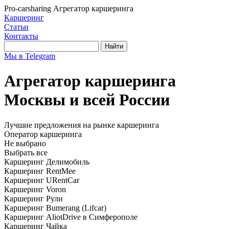
Pro-carsharing
Агрегатор каршеринга
Каршеринг
Статьи
Контакты
Найти
Мы в Telegram
Агрегатор каршеринга
Москвы и всей России
Лучшие предложения на рынке каршеринга
Оператор каршеринга
Не выбрано
Выбрать все
Каршеринг Делимобиль
Каршеринг RentMee
Каршеринг URentCar
Каршеринг Voron
Каршеринг Рули
Каршеринг Bumerang (Lifcar)
Каршеринг AliotDrive в Симферополе
Каршеринг Чайка