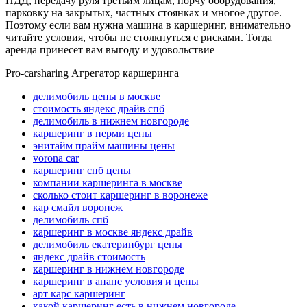
ПДД, передачу руля третьим лицам, порчу оборудования,
парковку на закрытых, частных стоянках и многое другое.
Поэтому если вам нужна машина в каршеринг, внимательно
читайте условия, чтобы не столкнуться с рисками. Тогда
аренда принесет вам выгоду и удовольствие
Pro-carsharing
Агрегатор каршеринга
делимобиль цены в москве
стоимость яндекс драйв спб
делимобиль в нижнем новгороде
каршеринг в перми цены
энитайм прайм машины цены
vorona car
каршеринг спб цены
компании каршеринга в москве
сколько стоит каршеринг в воронеже
кар смайл воронеж
делимобиль спб
каршеринг в москве яндекс драйв
делимобиль екатеринбург цены
яндекс драйв стоимость
каршеринг в нижнем новгороде
каршеринг в анапе условия и цены
арт карс каршеринг
какой каршеринг есть в нижнем новгороде