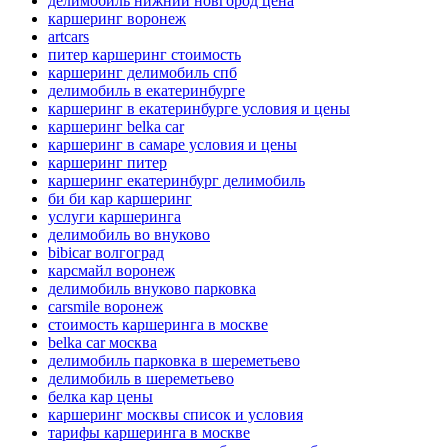
делимобиль нижний новгород цена
каршеринг воронеж
artcars
питер каршеринг стоимость
каршеринг делимобиль спб
делимобиль в екатеринбурге
каршеринг в екатеринбурге условия и цены
каршеринг belka car
каршеринг в самаре условия и цены
каршеринг питер
каршеринг екатеринбург делимобиль
би би кар каршеринг
услуги каршеринга
делимобиль во внуково
bibicar волгоград
карсмайл воронеж
делимобиль внуково парковка
carsmile воронеж
стоимость каршеринга в москве
belka car москва
делимобиль парковка в шереметьево
делимобиль в шереметьево
белка кар цены
каршеринг москвы список и условия
тарифы каршеринга в москве