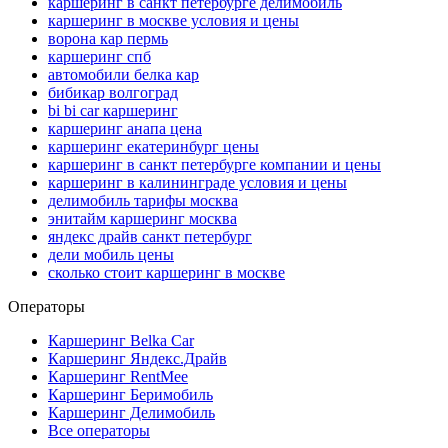
каршеринг в санкт петербурге делимобиль
каршеринг в москве условия и цены
ворона кар пермь
каршеринг спб
автомобили белка кар
бибикар волгоград
bi bi car каршеринг
каршеринг анапа цена
каршеринг екатеринбург цены
каршеринг в санкт петербурге компании и цены
каршеринг в калининграде условия и цены
делимобиль тарифы москва
энитайм каршеринг москва
яндекс драйв санкт петербург
дели мобиль цены
сколько стоит каршеринг в москве
Операторы
Каршеринг Belka Car
Каршеринг Яндекс.Драйв
Каршеринг RentMee
Каршеринг Беримобиль
Каршеринг Делимобиль
Все операторы