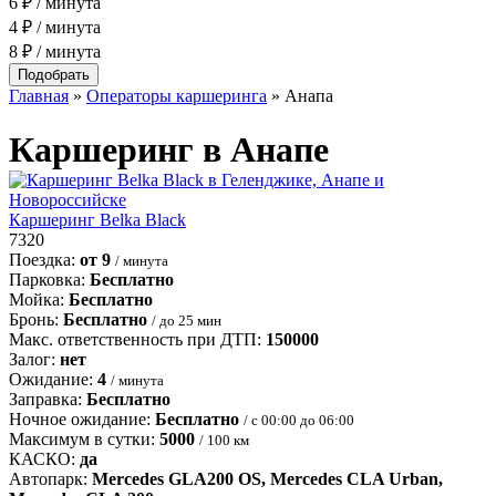
6 ₽ / минута
4 ₽ / минута
8 ₽ / минута
Главная
»
Операторы каршеринга
»
Анапа
Каршеринг в Анапе
Каршеринг Belka Black
7320
Поездка:
от 9
/ минута
Парковка:
Бесплатно
Мойка:
Бесплатно
Бронь:
Бесплатно
/ до 25 мин
Макс. ответственность при ДТП:
150000
Залог:
нет
Ожидание:
4
/ минута
Заправка:
Бесплатно
Ночное ожидание:
Бесплатно
/ с 00:00 до 06:00
Максимум в сутки:
5000
/ 100 км
КАСКО:
да
Автопарк:
Mercedes GLA200 OS, Mercedes CLA Urban,