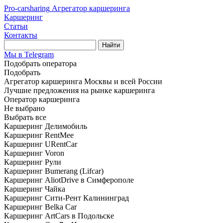
Pro-carsharing
Агрегатор каршеринга
Каршеринг
Статьи
Контакты
Найти
Мы в Telegram
Подобрать оператора
Подобрать
Агрегатор каршеринга Москвы и всей России
Лучшие предложения на рынке каршеринга
Оператор каршеринга
Не выбрано
Выбрать все
Каршеринг Делимобиль
Каршеринг RentMee
Каршеринг URentCar
Каршеринг Voron
Каршеринг Рули
Каршеринг Bumerang (Lifcar)
Каршеринг AliotDrive в Симферополе
Каршеринг Чайка
Каршеринг Сити-Рент Калининград
Каршеринг Belka Car
Каршеринг ArtCars в Подольске