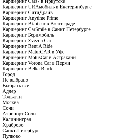
Каршеринг Cars7 в Иркутске
Каршеринг URAмобиль в Екатеринбурге
Каршеринг СитиДрайв
Каршеринг Anytime Prime
Каршеринг Bi-bi.car в Волгограде
Каршеринг CarSmile в Санкт-Петербурге
Каршеринг Беримобиль
Каршеринг Zvezda Car
Каршеринг Rent A Ride
Каршеринг MaturCAR в Уфе
Каршеринг MotusCar в Астрахани
Каршеринг Vorona Car в Перми
Каршеринг Belka Black
Город
Не выбрано
Выбрать все
Адлер
Тольятти
Москва
Сочи
Аэропорт Сочи
Калининград
Храброво
Санкт-Петербург
Пулково