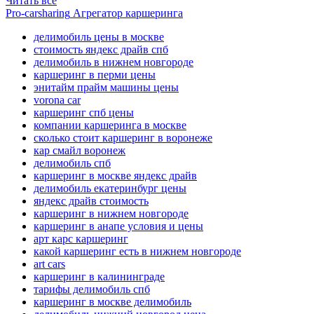
Читать все
Pro-carsharing
Агрегатор каршеринга
делимобиль цены в москве
стоимость яндекс драйв спб
делимобиль в нижнем новгороде
каршеринг в перми цены
энитайм прайм машины цены
vorona car
каршеринг спб цены
компании каршеринга в москве
сколько стоит каршеринг в воронеже
кар смайл воронеж
делимобиль спб
каршеринг в москве яндекс драйв
делимобиль екатеринбург цены
яндекс драйв стоимость
каршеринг в нижнем новгороде
каршеринг в анапе условия и цены
арт карс каршеринг
какой каршеринг есть в нижнем новгороде
art cars
каршеринг в калининграде
тарифы делимобиль спб
каршеринг в москве делимобиль