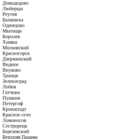
Домодедово
Люберцы
Реутов
Балашиха
Одинцово
Мытищи
Королев
Химки
Московский
Красногорск
Дзержинский
Видное
Внуково
Троицк
Зеленоград
Лобня
Гатчина
Пушкин
Петергоф
Кронштадт
Красное село
Ломоносов
Сестрорецк
Березовский
Верхняя Пышма