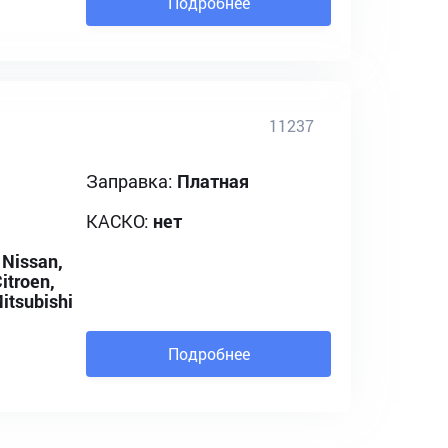
Подробнее
11237
Заправка:
Платная
КАСКО:
нет
 Nissan,
itroen,
itsubishi
Подробнее