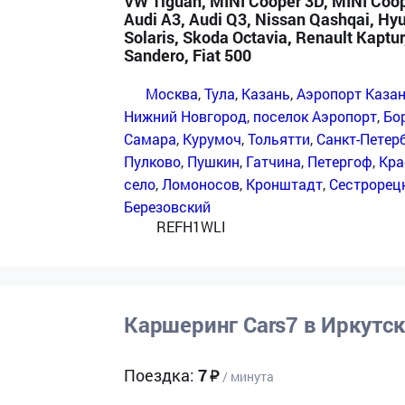
VW Tiguan, MINI Cooper 3D, MINI Coop
Audi A3, Audi Q3, Nissan Qashqai, Hy
Solaris, Skoda Octavia, Renault Kaptur
Sandero, Fiat 500
Москва
,
Тула
,
Казань
,
Аэропорт Каза
Нижний Новгород
,
поселок Аэропорт
,
Бо
Самара
,
Курумоч
,
Тольятти
,
Санкт-Петер
Пулково
,
Пушкин
,
Гатчина
,
Петергоф
,
Кра
село
,
Ломоносов
,
Кронштадт
,
Сестрорец
Березовский
REFH1WLI
Каршеринг Cars7 в Иркутс
Поездка:
7
/ минута