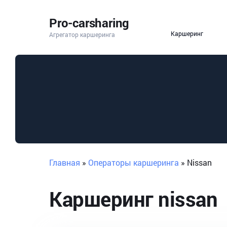
Pro-carsharing
Каршеринг
Агрегатор каршеринга
Главная
»
Операторы каршеринга
»
Nissan
Каршеринг
nissan