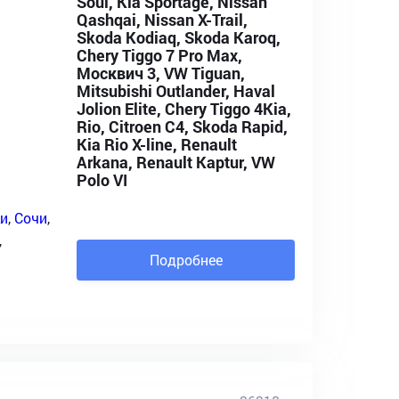
Soul, Kia Sportage, Nissan
Qashqai, Nissan X-Trail,
Skoda Kodiaq, Skoda Karoq,
Chery Tiggo 7 Pro Max,
Москвич 3, VW Tiguan,
Mitsubishi Outlander, Haval
Jolion Elite, Chery Tiggo 4Kia,
Rio, Citroen C4, Skoda Rapid,
Kia Rio X-line, Renault
Arkana, Renault Kaptur, VW
Polo VI
и
,
Сочи
,
,
Подробнее