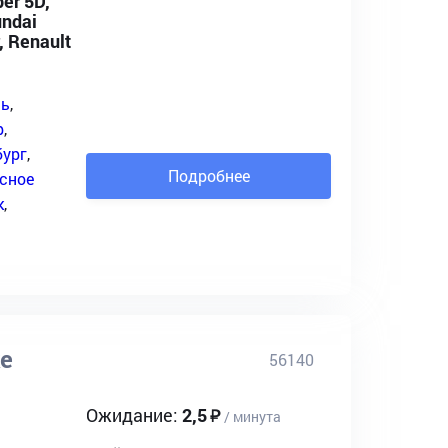
er 5D,
undai
, Renault
нь
,
р
,
бург
,
Подробнее
сное
к
,
ке
56140
Ожидание:
2,5
/ минута