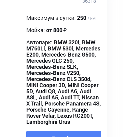
36318
Максимум в сутки:
250
/ км
Мойка:
от 800
Автопарк:
BMW 320i, BMW
M760Li, BMW 530i, Mercedes
E200, Mercedes-Benz G500,
Mercedes GLC 250,
Mercedes-Benz SLK,
Mercedes-Benz V250,
Mercedes-Benz CLS 350d,
MINI Cooper 3D, MINI Cooper
5D, Audi Q8, Audi A6, Audi
A8L, Audi A5, Audi TT, Nissan
X-Trail, Porsche Panamera 4S,
Porsche Cayenne, Range
Rover Velar, Lexus RC200T,
Lamborghini Urus