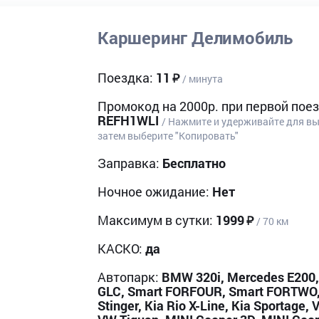
Каршеринг Делимобиль
Поездка:
11
/ минута
Промокод на 2000р. при первой поез
REFH1WLI
/ Нажмите и удерживайте для в
затем выберите "Копировать"
Заправка:
Бесплатно
Ночное ожидание:
Нет
Максимум в сутки:
1999
/ 70 км
КАСКО:
да
Автопарк:
BMW 320i, Mercedes E200
GLC, Smart FORFOUR, Smart FORTWO,
Stinger, Kia Rio X-Line, Kia Sportage, 