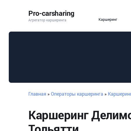
Pro-carsharing
Каршеринг
Агрегатор каршеринга
Главная
»
Операторы каршеринга
»
Каршерин
Каршеринг Делимо
Тольятти