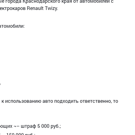
ые города Краснодарского края от автомобилей с
трокаров Renault Twizy.
втомобили:
ь
и к использованию авто подходить ответственно, то
ющих ¬– штраф 5 000 руб.;
– 150 000 руб.;