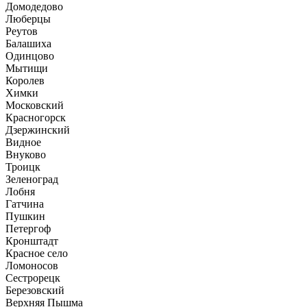
Домодедово
Люберцы
Реутов
Балашиха
Одинцово
Мытищи
Королев
Химки
Московский
Красногорск
Дзержинский
Видное
Внуково
Троицк
Зеленоград
Лобня
Гатчина
Пушкин
Петергоф
Кронштадт
Красное село
Ломоносов
Сестрорецк
Березовский
Верхняя Пышма