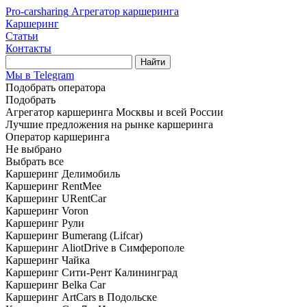
Pro-carsharing
Агрегатор каршеринга
Каршеринг
Статьи
Контакты
Найти
Мы в Telegram
Подобрать оператора
Подобрать
Агрегатор каршеринга Москвы и всей России
Лучшие предложения на рынке каршеринга
Оператор каршеринга
Не выбрано
Выбрать все
Каршеринг Делимобиль
Каршеринг RentMee
Каршеринг URentCar
Каршеринг Voron
Каршеринг Рули
Каршеринг Bumerang (Lifcar)
Каршеринг AliotDrive в Симферополе
Каршеринг Чайка
Каршеринг Сити-Рент Калининград
Каршеринг Belka Car
Каршеринг ArtCars в Подольске