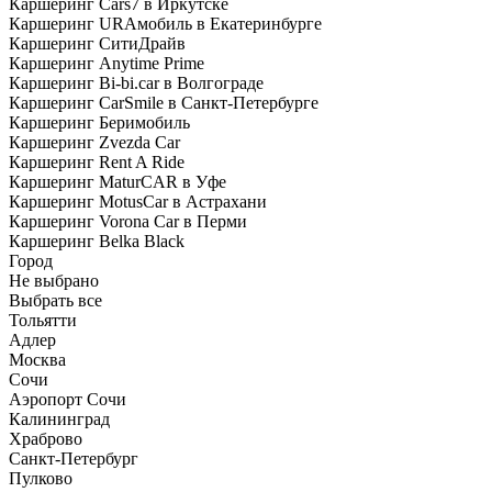
Каршеринг Cars7 в Иркутске
Каршеринг URAмобиль в Екатеринбурге
Каршеринг СитиДрайв
Каршеринг Anytime Prime
Каршеринг Bi-bi.car в Волгограде
Каршеринг CarSmile в Санкт-Петербурге
Каршеринг Беримобиль
Каршеринг Zvezda Car
Каршеринг Rent A Ride
Каршеринг MaturCAR в Уфе
Каршеринг MotusCar в Астрахани
Каршеринг Vorona Car в Перми
Каршеринг Belka Black
Город
Не выбрано
Выбрать все
Тольятти
Адлер
Москва
Сочи
Аэропорт Сочи
Калининград
Храброво
Санкт-Петербург
Пулково