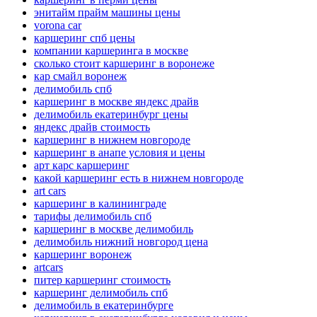
энитайм прайм машины цены
vorona car
каршеринг спб цены
компании каршеринга в москве
сколько стоит каршеринг в воронеже
кар смайл воронеж
делимобиль спб
каршеринг в москве яндекс драйв
делимобиль екатеринбург цены
яндекс драйв стоимость
каршеринг в нижнем новгороде
каршеринг в анапе условия и цены
арт карс каршеринг
какой каршеринг есть в нижнем новгороде
art cars
каршеринг в калининграде
тарифы делимобиль спб
каршеринг в москве делимобиль
делимобиль нижний новгород цена
каршеринг воронеж
artcars
питер каршеринг стоимость
каршеринг делимобиль спб
делимобиль в екатеринбурге