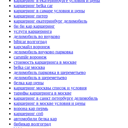
каршеринг в екатеринбурге условия и цены
каршеринг belka car
каршеринг в самаре условия и цены
каршеринг питер
каршеринг екатеринбург делимобиль
би би кар каршеринг
услуги каршеринга
делимобиль во внуково
bibicar волгоград
карсмайл воронеж
делимобиль внуково парковка
carsmile воронеж
стоимость каршеринга в москве
belka car москва
делимобиль парковка в шереметьево
делимобиль в шереметьево
белка кар цены
каршеринг москвы список и условия
тарифы каршеринга в москве
каршеринг в санкт петербурге делимобиль
каршеринг в москве условия и цены
ворона кар пермь
каршеринг спб
автомобили белка кар
бибикар волгоград