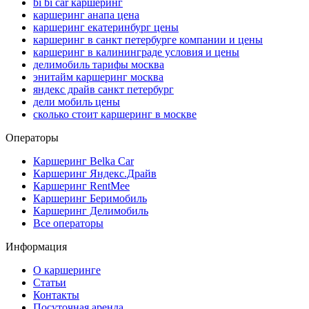
bi bi car каршеринг
каршеринг анапа цена
каршеринг екатеринбург цены
каршеринг в санкт петербурге компании и цены
каршеринг в калининграде условия и цены
делимобиль тарифы москва
энитайм каршеринг москва
яндекс драйв санкт петербург
дели мобиль цены
сколько стоит каршеринг в москве
Операторы
Каршеринг Belka Car
Каршеринг Яндекс.Драйв
Каршеринг RentMee
Каршеринг Беримобиль
Каршеринг Делимобиль
Все операторы
Информация
О каршеринге
Статьи
Контакты
Посуточная аренда