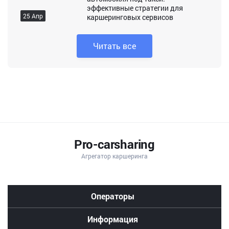
эффективные стратегии для
25 Апр
каршеринговых сервисов
Читать все
Pro-carsharing
Агрегатор каршеринга
делимобиль
цены
в
Операторы
москве
стоимость
яндекс
Информация
драйв