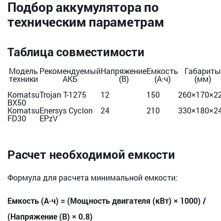
Подбор аккумулятора по
техническим параметрам
Таблица совместимости
Модель
Рекомендуемый
Напряжение
Емкость
Габариты
техники
АКБ
(В)
(А·ч)
(мм)
Komatsu
Trojan T-1275
12
150
260×170×2
BX50
Komatsu
Enersys Cyclon
24
210
330×180×2
FD30
EPzV
Расчет необходимой емкости
Формула для расчета минимальной емкости:
Емкость (А·ч) = (Мощность двигателя (кВт) × 1000) /
(Напряжение (В) × 0.8)