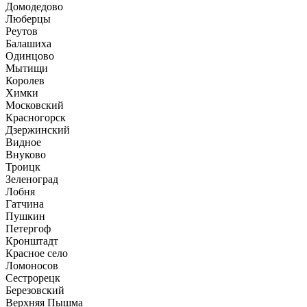
Домодедово
Люберцы
Реутов
Балашиха
Одинцово
Мытищи
Королев
Химки
Московский
Красногорск
Дзержинский
Видное
Внуково
Троицк
Зеленоград
Лобня
Гатчина
Пушкин
Петергоф
Кронштадт
Красное село
Ломоносов
Сестрорецк
Березовский
Верхняя Пышма