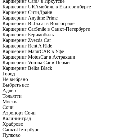
Каршеринг Cars7 в Иркутске
Каршеринг URAмобиль в Екатеринбурге
Каршеринг СитиДрайв
Каршеринг Anytime Prime
Каршеринг Bi-bi.car в Волгограде
Каршеринг CarSmile в Санкт-Петербурге
Каршеринг Беримобиль
Каршеринг Zvezda Car
Каршеринг Rent A Ride
Каршеринг MaturCAR в Уфе
Каршеринг MotusCar в Астрахани
Каршеринг Vorona Car в Перми
Каршеринг Belka Black
Город
Не выбрано
Выбрать все
Адлер
Тольятти
Москва
Сочи
Аэропорт Сочи
Калининград
Храброво
Санкт-Петербург
Пулково