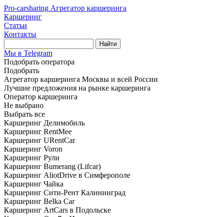
Pro-carsharing
Агрегатор каршеринга
Каршеринг
Статьи
Контакты
Найти
Мы в Telegram
Подобрать оператора
Подобрать
Агрегатор каршеринга Москвы и всей России
Лучшие предложения на рынке каршеринга
Оператор каршеринга
Не выбрано
Выбрать все
Каршеринг Делимобиль
Каршеринг RentMee
Каршеринг URentCar
Каршеринг Voron
Каршеринг Рули
Каршеринг Bumerang (Lifcar)
Каршеринг AliotDrive в Симферополе
Каршеринг Чайка
Каршеринг Сити-Рент Калининград
Каршеринг Belka Car
Каршеринг ArtCars в Подольске