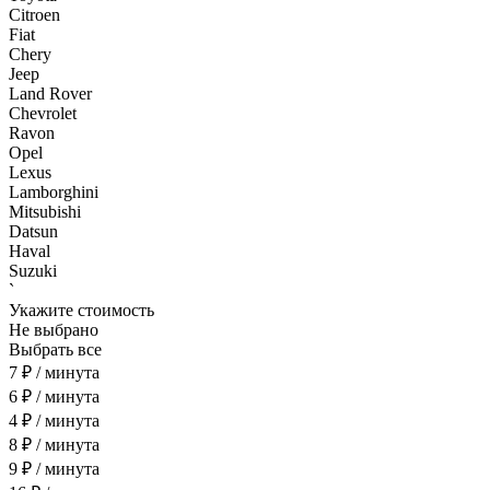
Citroen
Fiat
Chery
Jeep
Land Rover
Chevrolet
Ravon
Opel
Lexus
Lamborghini
Mitsubishi
Datsun
Haval
Suzuki
`
Укажите стоимость
Не выбрано
Выбрать все
7 ₽ / минута
6 ₽ / минута
4 ₽ / минута
8 ₽ / минута
9 ₽ / минута