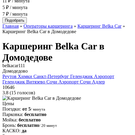
11 ₽ / минута
5 ₽ / минута
7 ₽ / минута
Главная
»
Операторы каршеринга
»
Каршеринг Belka Car
»
Каршеринг Belka Car в Домодедове
Каршеринг Belka Car в
Домодедове
belkacar111
Домодедово
Реутов
Химки
Санкт-Петербург
Геленджик
Аэропорт
Геленджик
Витязево
Сочи
Аэропорт Сочи
Адлер
10646
3.8
(15 голосов)
Цены
Поездки:
от 5
/ минута
Парковка:
бесплатно
Мойка:
бесплатно
Бронь:
бесплатно
/ 20 минут
КАСКО:
да