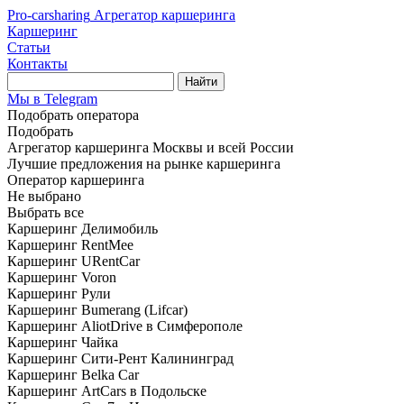
Pro-carsharing
Агрегатор каршеринга
Каршеринг
Статьи
Контакты
Найти
Мы в Telegram
Подобрать оператора
Подобрать
Агрегатор каршеринга Москвы и всей России
Лучшие предложения на рынке каршеринга
Оператор каршеринга
Не выбрано
Выбрать все
Каршеринг Делимобиль
Каршеринг RentMee
Каршеринг URentCar
Каршеринг Voron
Каршеринг Рули
Каршеринг Bumerang (Lifcar)
Каршеринг AliotDrive в Симферополе
Каршеринг Чайка
Каршеринг Сити-Рент Калининград
Каршеринг Belka Car
Каршеринг ArtCars в Подольске