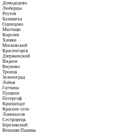
Домодедово
Люберцы
Реутов
Балашиха
Одинцово
Мытищи
Королев
Химки
Московский
Красногорск
Дзержинский
Видное
Внуково
Троицк
Зеленоград
Лобня
Гатчина
Пушкин
Петергоф
Кронштадт
Красное село
Ломоносов
Сестрорецк
Березовский
Верхняя Пышма