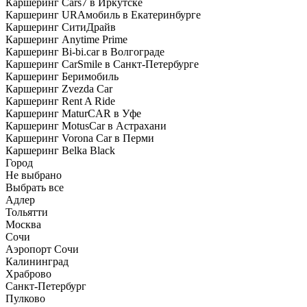
Каршеринг Cars7 в Иркутске
Каршеринг URAмобиль в Екатеринбурге
Каршеринг СитиДрайв
Каршеринг Anytime Prime
Каршеринг Bi-bi.car в Волгограде
Каршеринг CarSmile в Санкт-Петербурге
Каршеринг Беримобиль
Каршеринг Zvezda Car
Каршеринг Rent A Ride
Каршеринг MaturCAR в Уфе
Каршеринг MotusCar в Астрахани
Каршеринг Vorona Car в Перми
Каршеринг Belka Black
Город
Не выбрано
Выбрать все
Адлер
Тольятти
Москва
Сочи
Аэропорт Сочи
Калининград
Храброво
Санкт-Петербург
Пулково