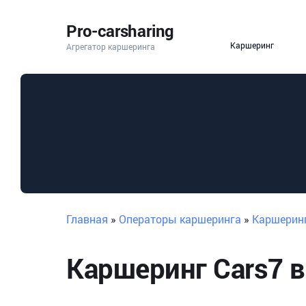
Pro-carsharing
Каршеринг
Агрегатор каршеринга
Главная
»
Операторы каршеринга
»
Каршеринг
Каршеринг Cars7 в