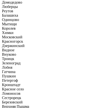
Домодедово
Люберцы
Реутов
Балашиха
Одинцово
Мытищи
Королев
Химки
Московский
Красногорск
Дзержинский
Видное
Внуково
Троицк
Зеленоград
Лобня
Гатчина
Пушкин
Петергоф
Кронштадт
Красное село
Ломоносов
Сестрорецк
Березовский
Верхняя Пышма