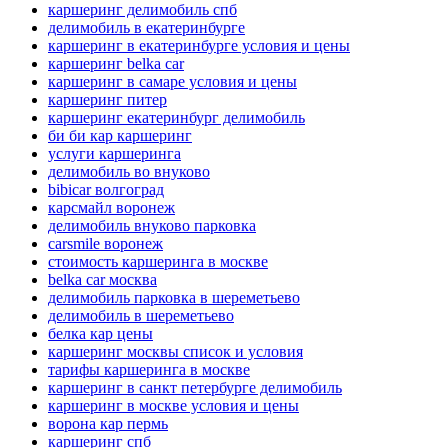
каршеринг делимобиль спб
делимобиль в екатеринбурге
каршеринг в екатеринбурге условия и цены
каршеринг belka car
каршеринг в самаре условия и цены
каршеринг питер
каршеринг екатеринбург делимобиль
би би кар каршеринг
услуги каршеринга
делимобиль во внуково
bibicar волгоград
карсмайл воронеж
делимобиль внуково парковка
carsmile воронеж
стоимость каршеринга в москве
belka car москва
делимобиль парковка в шереметьево
делимобиль в шереметьево
белка кар цены
каршеринг москвы список и условия
тарифы каршеринга в москве
каршеринг в санкт петербурге делимобиль
каршеринг в москве условия и цены
ворона кар пермь
каршеринг спб