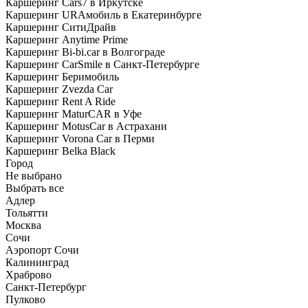
Каршеринг Cars7 в Иркутске
Каршеринг URAмобиль в Екатеринбурге
Каршеринг СитиДрайв
Каршеринг Anytime Prime
Каршеринг Bi-bi.car в Волгограде
Каршеринг CarSmile в Санкт-Петербурге
Каршеринг Беримобиль
Каршеринг Zvezda Car
Каршеринг Rent A Ride
Каршеринг MaturCAR в Уфе
Каршеринг MotusCar в Астрахани
Каршеринг Vorona Car в Перми
Каршеринг Belka Black
Город
Не выбрано
Выбрать все
Адлер
Тольятти
Москва
Сочи
Аэропорт Сочи
Калининград
Храброво
Санкт-Петербург
Пулково