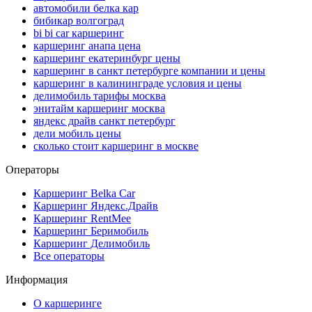
автомобили белка кар
бибикар волгоград
bi bi car каршеринг
каршеринг анапа цена
каршеринг екатеринбург цены
каршеринг в санкт петербурге компании и цены
каршеринг в калининграде условия и цены
делимобиль тарифы москва
энитайм каршеринг москва
яндекс драйв санкт петербург
дели мобиль цены
сколько стоит каршеринг в москве
Операторы
Каршеринг Belka Car
Каршеринг Яндекс.Драйв
Каршеринг RentMee
Каршеринг Беримобиль
Каршеринг Делимобиль
Все операторы
Информация
О каршеринге