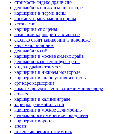
стоимость яндекс драйв спб
делимобиль в нижнем новгороде
каршеринг в перми цены
энитайм прайм машины цены
vorona car
каршеринг спб цены
компании каршеринга в москве
сколько стоит каршеринг в воронеже
кар смайл воронеж
делимобиль спб
каршеринг в москве яндекс драйв
делимобиль екатеринбург цены
яндекс драйв стоимость
каршеринг в нижнем новгороде
каршеринг в анапе условия и цены
арт карс каршеринг
какой каршеринг есть в нижнем новгороде
art cars
каршеринг в калининграде
тарифы делимобиль спб
каршеринг в москве делимобиль
делимобиль нижний новгород цена
каршеринг воронеж
artcars
питер каршеринг стоимость