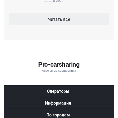
22 Дек, 2020
Читать все
Pro-carsharing
Агрегатор каршеринга
делимобиль
цены
в
Операторы
москве
стоимость
яндекс
Информация
драйв
спб
делимобиль
По городам
в