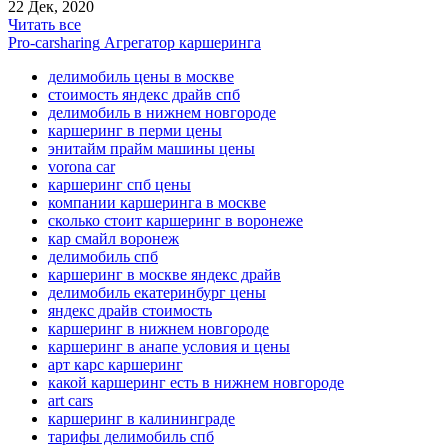
22 Дек, 2020
Читать все
Pro-carsharing
Агрегатор каршеринга
делимобиль цены в москве
стоимость яндекс драйв спб
делимобиль в нижнем новгороде
каршеринг в перми цены
энитайм прайм машины цены
vorona car
каршеринг спб цены
компании каршеринга в москве
сколько стоит каршеринг в воронеже
кар смайл воронеж
делимобиль спб
каршеринг в москве яндекс драйв
делимобиль екатеринбург цены
яндекс драйв стоимость
каршеринг в нижнем новгороде
каршеринг в анапе условия и цены
арт карс каршеринг
какой каршеринг есть в нижнем новгороде
art cars
каршеринг в калининграде
тарифы делимобиль спб