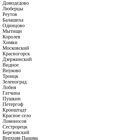
Домодедово
Люберцы
Реутов
Балашиха
Одинцово
Мытищи
Королев
Химки
Московский
Красногорск
Дзержинский
Видное
Внуково
Троицк
Зеленоград
Лобня
Гатчина
Пушкин
Петергоф
Кронштадт
Красное село
Ломоносов
Сестрорецк
Березовский
Верхняя Пышма