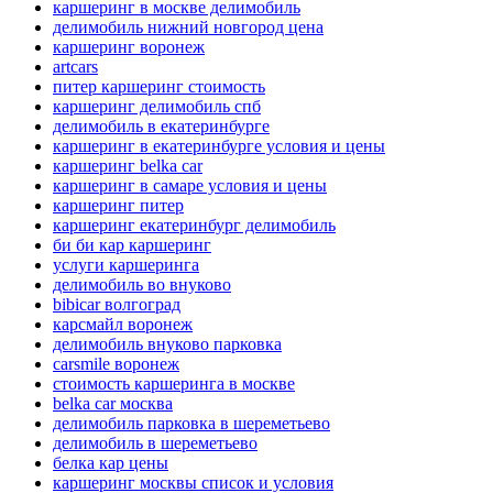
каршеринг в москве делимобиль
делимобиль нижний новгород цена
каршеринг воронеж
artcars
питер каршеринг стоимость
каршеринг делимобиль спб
делимобиль в екатеринбурге
каршеринг в екатеринбурге условия и цены
каршеринг belka car
каршеринг в самаре условия и цены
каршеринг питер
каршеринг екатеринбург делимобиль
би би кар каршеринг
услуги каршеринга
делимобиль во внуково
bibicar волгоград
карсмайл воронеж
делимобиль внуково парковка
carsmile воронеж
стоимость каршеринга в москве
belka car москва
делимобиль парковка в шереметьево
делимобиль в шереметьево
белка кар цены
каршеринг москвы список и условия