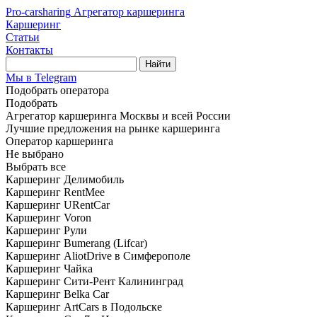
Pro-carsharing
Агрегатор каршеринга
Каршеринг
Статьи
Контакты
Найти
Мы в Telegram
Подобрать оператора
Подобрать
Агрегатор каршеринга Москвы и всей России
Лучшие предложения на рынке каршеринга
Оператор каршеринга
Не выбрано
Выбрать все
Каршеринг Делимобиль
Каршеринг RentMee
Каршеринг URentCar
Каршеринг Voron
Каршеринг Рули
Каршеринг Bumerang (Lifcar)
Каршеринг AliotDrive в Симферополе
Каршеринг Чайка
Каршеринг Сити-Рент Калининград
Каршеринг Belka Car
Каршеринг ArtCars в Подольске