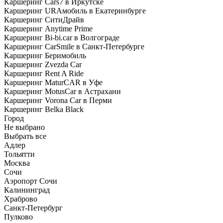
Каршеринг Cars7 в Иркутске
Каршеринг URAмобиль в Екатеринбурге
Каршеринг СитиДрайв
Каршеринг Anytime Prime
Каршеринг Bi-bi.car в Волгограде
Каршеринг CarSmile в Санкт-Петербурге
Каршеринг Беримобиль
Каршеринг Zvezda Car
Каршеринг Rent A Ride
Каршеринг MaturCAR в Уфе
Каршеринг MotusCar в Астрахани
Каршеринг Vorona Car в Перми
Каршеринг Belka Black
Город
Не выбрано
Выбрать все
Адлер
Тольятти
Москва
Сочи
Аэропорт Сочи
Калининград
Храброво
Санкт-Петербург
Пулково