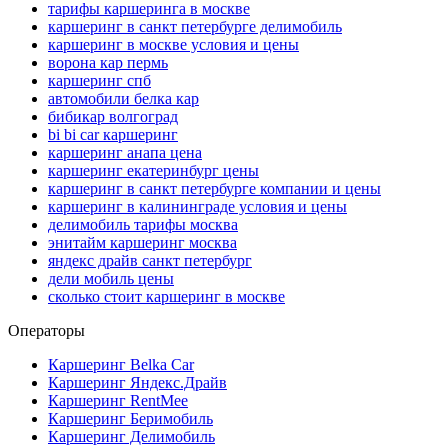
тарифы каршеринга в москве
каршеринг в санкт петербурге делимобиль
каршеринг в москве условия и цены
ворона кар пермь
каршеринг спб
автомобили белка кар
бибикар волгоград
bi bi car каршеринг
каршеринг анапа цена
каршеринг екатеринбург цены
каршеринг в санкт петербурге компании и цены
каршеринг в калининграде условия и цены
делимобиль тарифы москва
энитайм каршеринг москва
яндекс драйв санкт петербург
дели мобиль цены
сколько стоит каршеринг в москве
Операторы
Каршеринг Belka Car
Каршеринг Яндекс.Драйв
Каршеринг RentMee
Каршеринг Беримобиль
Каршеринг Делимобиль