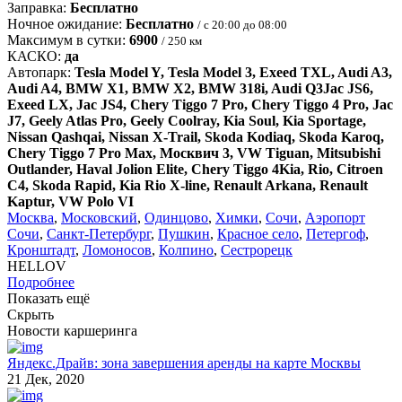
Заправка:
Бесплатно
Ночное ожидание:
Бесплатно
/ с 20:00 до 08:00
Максимум в сутки:
6900
/ 250 км
КАСКО:
да
Автопарк:
Tesla Model Y, Tesla Model 3, Exeed TXL, Audi A3,
Audi A4, BMW X1, BMW X2, BMW 318i, Audi Q3Jac JS6,
Exeed LX, Jac JS4, Chery Tiggo 7 Pro, Chery Tiggo 4 Pro, Jac
J7, Geely Atlas Pro, Geely Coolray, Kia Soul, Kia Sportage,
Nissan Qashqai, Nissan X-Trail, Skoda Kodiaq, Skoda Karoq,
Chery Tiggo 7 Pro Max, Москвич 3, VW Tiguan, Mitsubishi
Outlander, Haval Jolion Elite, Chery Tiggo 4Kia, Rio, Citroen
C4, Skoda Rapid, Kia Rio X-line, Renault Arkana, Renault
Kaptur, VW Polo VI
Москва
,
Московский
,
Одинцово
,
Химки
,
Сочи
,
Аэропорт
Сочи
,
Санкт-Петербург
,
Пушкин
,
Красное село
,
Петергоф
,
Кронштадт
,
Ломоносов
,
Колпино
,
Сестрорецк
HELLOV
Подробнее
Показать ещё
Скрыть
Новости каршеринга
Яндекс.Драйв: зона завершения аренды на карте Москвы
21 Дек, 2020