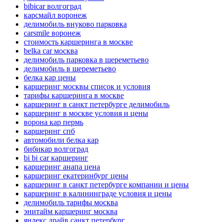
bibicar волгоград
карсмайл воронеж
делимобиль внуково парковка
carsmile воронеж
стоимость каршеринга в москве
belka car москва
делимобиль парковка в шереметьево
делимобиль в шереметьево
белка кар цены
каршеринг москвы список и условия
тарифы каршеринга в москве
каршеринг в санкт петербурге делимобиль
каршеринг в москве условия и цены
ворона кар пермь
каршеринг спб
автомобили белка кар
бибикар волгоград
bi bi car каршеринг
каршеринг анапа цена
каршеринг екатеринбург цены
каршеринг в санкт петербурге компании и цены
каршеринг в калининграде условия и цены
делимобиль тарифы москва
энитайм каршеринг москва
яндекс драйв санкт петербург