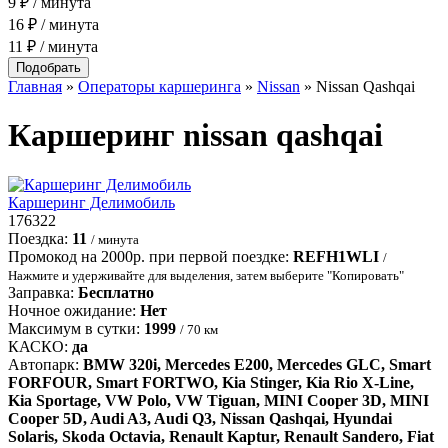
9 ₽ / минута
16 ₽ / минута
11 ₽ / минута
Главная
»
Операторы каршеринга
»
Nissan
»
Nissan Qashqai
Каршеринг
nissan qashqai
Каршеринг Делимобиль
176322
Поездка:
11
/ минута
Промокод на 2000р. при первой поездке:
REFH1WLI
/
Нажмите и удерживайте для выделения, затем выберите "Копировать"
Заправка:
Бесплатно
Ночное ожидание:
Нет
Максимум в сутки:
1999
/ 70 км
КАСКО:
да
Автопарк:
BMW 320i, Mercedes E200, Mercedes GLC, Smart
FORFOUR, Smart FORTWO, Kia Stinger, Kia Rio X-Line,
Kia Sportage, VW Polo, VW Tiguan, MINI Cooper 3D, MINI
Cooper 5D, Audi A3, Audi Q3, Nissan Qashqai, Hyundai
Solaris, Skoda Octavia, Renault Kaptur, Renault Sandero, Fiat