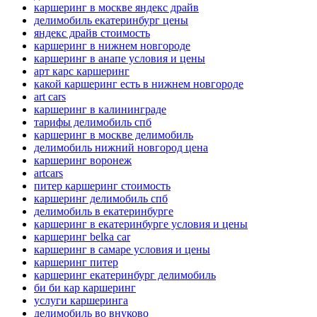
каршеринг в москве яндекс драйв
делимобиль екатеринбург цены
яндекс драйв стоимость
каршеринг в нижнем новгороде
каршеринг в анапе условия и цены
арт карс каршеринг
какой каршеринг есть в нижнем новгороде
art cars
каршеринг в калининграде
тарифы делимобиль спб
каршеринг в москве делимобиль
делимобиль нижний новгород цена
каршеринг воронеж
artcars
питер каршеринг стоимость
каршеринг делимобиль спб
делимобиль в екатеринбурге
каршеринг в екатеринбурге условия и цены
каршеринг belka car
каршеринг в самаре условия и цены
каршеринг питер
каршеринг екатеринбург делимобиль
би би кар каршеринг
услуги каршеринга
делимобиль во внуково