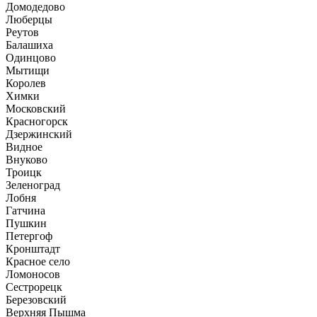
Домодедово
Люберцы
Реутов
Балашиха
Одинцово
Мытищи
Королев
Химки
Московский
Красногорск
Дзержинский
Видное
Внуково
Троицк
Зеленоград
Лобня
Гатчина
Пушкин
Петергоф
Кронштадт
Красное село
Ломоносов
Сестрорецк
Березовский
Верхняя Пышма