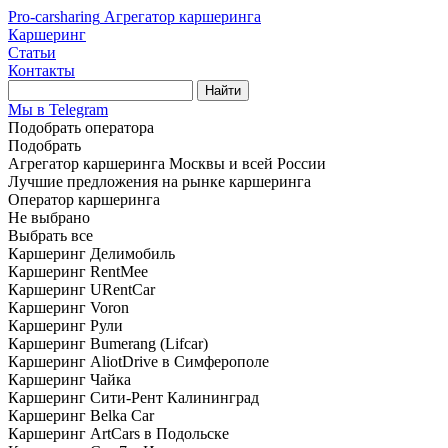
Pro-carsharing
Агрегатор каршеринга
Каршеринг
Статьи
Контакты
Найти
Мы в Telegram
Подобрать оператора
Подобрать
Агрегатор каршеринга Москвы и всей России
Лучшие предложения на рынке каршеринга
Оператор каршеринга
Не выбрано
Выбрать все
Каршеринг Делимобиль
Каршеринг RentMee
Каршеринг URentCar
Каршеринг Voron
Каршеринг Рули
Каршеринг Bumerang (Lifcar)
Каршеринг AliotDrive в Симферополе
Каршеринг Чайка
Каршеринг Сити-Рент Калининград
Каршеринг Belka Car
Каршеринг ArtCars в Подольске