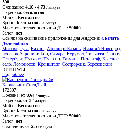
500
Ожидание:
4.18 - 4.73
/ минута
Парковка:
бесплатно
Мойка:
Бесплатно
Бронь:
Бесплатно
/ 20 минут
Макс. ответственность при ДТП:
50000
Залог:
нет
Ссылка на скачивание приложения для Андроид:
Скачать
Делимобиль
Москва
,
Тула
,
Казань
,
Аэропорт Казань
,
Нижний Новгород
,
поселок Аэропорт
,
Бор
,
Самара
,
Курумоч
,
Тольятти
,
Санкт-
Петербург
,
Пулково
,
Пушкин
,
Гатчина
,
Петергоф
,
Красное
село
,
Ломоносов
,
Кронштадт
,
Сестрорецк
,
Березовский
REFH1WLI
Подробнее
Каршеринг СитиДрайв
172387
Поездка:
от 8,64
/ минута
Парковка:
от 3
/ минута
Мойка:
Бесплатно
Бронь:
Бесплатно
/ 20 минут
Макс. ответственность при ДТП:
50000
Залог:
нет
Ожидание:
от 2,5
/ минута