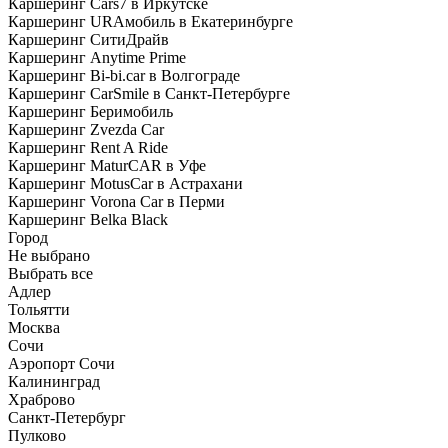
Каршеринг Cars7 в Иркутске
Каршеринг URAмобиль в Екатеринбурге
Каршеринг СитиДрайв
Каршеринг Anytime Prime
Каршеринг Bi-bi.car в Волгограде
Каршеринг CarSmile в Санкт-Петербурге
Каршеринг Беримобиль
Каршеринг Zvezda Car
Каршеринг Rent A Ride
Каршеринг MaturCAR в Уфе
Каршеринг MotusCar в Астрахани
Каршеринг Vorona Car в Перми
Каршеринг Belka Black
Город
Не выбрано
Выбрать все
Адлер
Тольятти
Москва
Сочи
Аэропорт Сочи
Калининград
Храброво
Санкт-Петербург
Пулково